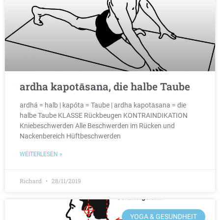
ardha kapotāsana, die halbe Taube
ardhá = halb | kapóta = Taube | ardha kapotāsana = die
halbe Taube KLASSE Rückbeugen KONTRAINDIKATION
Kniebeschwerden Alle Beschwerden im Rücken und
Nackenbereich Hüftbeschwerden
WEITERLESEN »
Richard
28/11/2019
YOGA & GESUNDHEIT