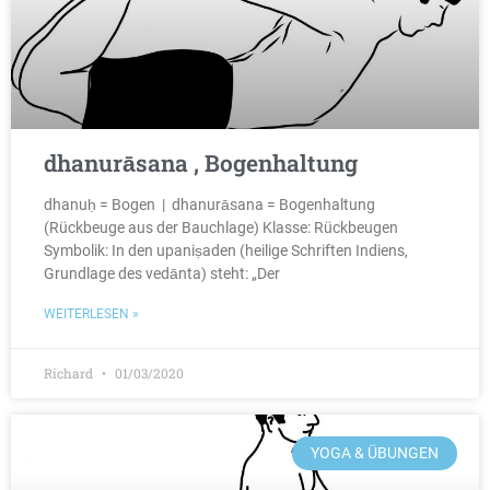
dhanurāsana , Bogenhaltung
dhanuḥ = Bogen | dhanurāsana = Bogenhaltung
(Rückbeuge aus der Bauchlage) Klasse: Rückbeugen
Symbolik: In den upaniṣaden (heilige Schriften Indiens,
Grundlage des vedānta) steht: „Der
WEITERLESEN »
Richard
01/03/2020
YOGA & ÜBUNGEN