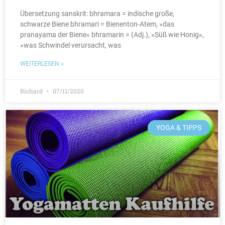
Übersetzung sanskrit: bhramara = indische große,
schwarze Biene bhramari = Bienenton-Atem, »das
pranayama der Biene« bhramarin = (Adj.), »Süß wie Honig«,
»was Schwindel verursacht, was
WEITERLESEN »
Richard
07/11/2020
YOGA & TIPPS