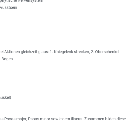
ymphytische Nervensystem
ewusstsein
ei Aktionen gleichzeitig aus: 1. Kniegelenk strecken, 2. Oberschenkel
n Bogen.
muskel)
us Psoas major, Psoas minor sowie dem Iliacus. Zusammen bilden diese