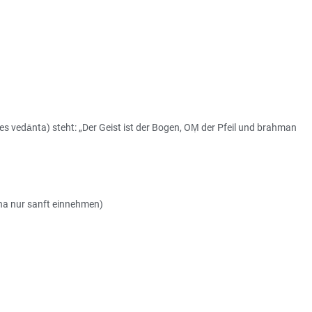
des vedānta) steht: „Der Geist ist der Bogen, OṂ der Pfeil und brahman
na nur sanft einnehmen)