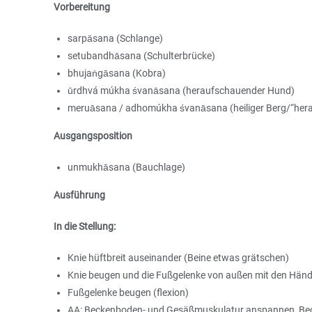
Vorbereitung
sarpāsana (Schlange)
setubandhāsana (Schulterbrücke)
bhujaṅgāsana (Kobra)
ūrdhvá múkha śvanāsana (heraufschauender Hund)
meruāsana / adhomúkha śvanāsana (heiliger Berg/“her
Ausgangsposition
unmukhāsana (Bauchlage)
Ausführung
In die Stellung:
Knie hüftbreit auseinander (Beine etwas grätschen)
Knie beugen und die Fußgelenke von außen mit den Hän
Fußgelenke beugen (flexion)
AA: Beckenboden- und Gesäßmuskulatur anspannen, Beck