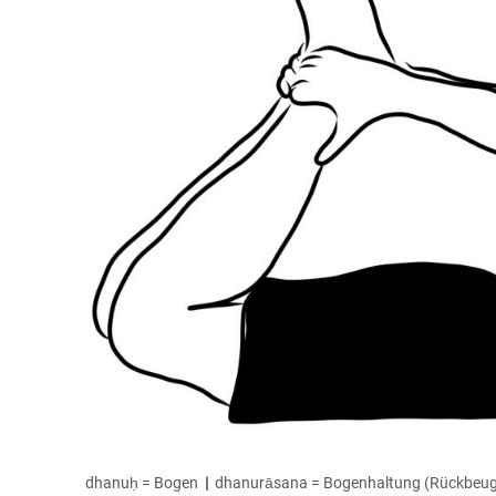
dhanuḥ = Bogen
|
dhanurāsana = Bogenhaltung (Rückbeug