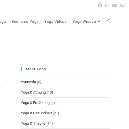
Yoga
Business-Yoga
Yoga Videos
Yoga Wissen
Mehr Yoga
Āyurveda
(5)
Yoga & Atmung
(13)
Yoga & Ernährung
(4)
Yoga & Gesundheit
(21)
Yoga & Theorie
(14)