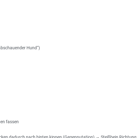
abschauender Hund“)
den fassen
en dadurch nach hinten kippen (Gegennutation) → Steißbein Richtung