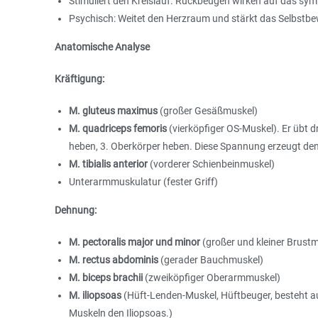
Stimuliert den Kreislauf. Rückbeugen wirken auf das s
Psychisch: Weitet den Herzraum und stärkt das Selbstb
Anatomische Analyse
Kräftigung:
M. gluteus maximus
(großer Gesäßmuskel)
M. quadriceps femoris
(vierköpfiger OS-Muskel). Er übt dr
heben, 3. Oberkörper heben. Diese Spannung erzeugt de
M. tibialis anterior
(vorderer Schienbeinmuskel)
Unterarmmuskulatur (fester Griff)
Dehnung:
M. pectoralis major und minor
(großer und kleiner Brust
M. rectus abdominis
(gerader Bauchmuskel)
M. biceps brachii
(zweiköpfiger Oberarmmuskel)
M. iliopsoas
(Hüft-Lenden-Muskel, Hüftbeuger, besteht a
Muskeln den Iliopsoas.)