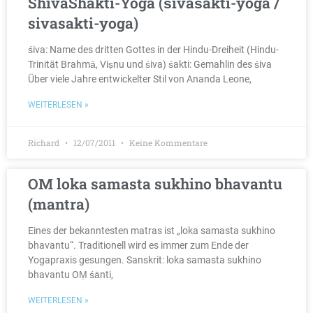
ShivaShakti-Yoga (śivaśakti-yoga /
sivasakti-yoga)
śiva: Name des dritten Gottes in der Hindu-Dreiheit (Hindu-
Trinität Brahmā, Viṣnu und śiva) śakti: Gemahlin des śiva
Über viele Jahre entwickelter Stil von Ananda Leone,
WEITERLESEN »
Richard
12/07/2011
Keine Kommentare
OM loka samasta sukhino bhavantu
(mantra)
Eines der bekanntesten matras ist „loka samasta sukhino
bhavantu“. Traditionell wird es immer zum Ende der
Yogapraxis gesungen. Sanskrit: loka samasta sukhino
bhavantu OṂ śānti,
WEITERLESEN »