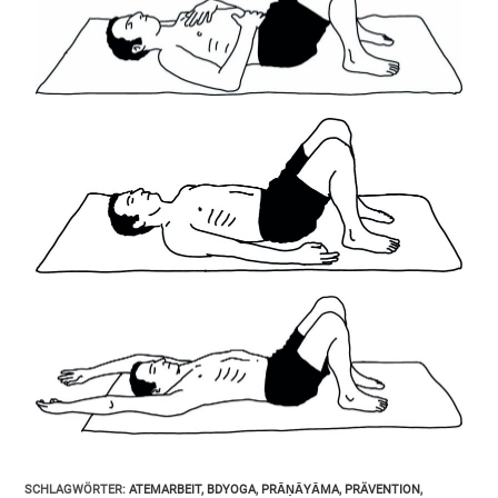
SCHLAGWÖRTER
:
ATEMARBEIT
,
BDYOGA
,
PRĀṆĀYĀMA
,
PRÄVENTION
,