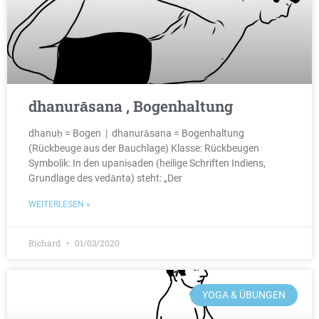
dhanurāsana , Bogenhaltung
dhanuḥ = Bogen | dhanurāsana = Bogenhaltung
(Rückbeuge aus der Bauchlage) Klasse: Rückbeugen
Symbolik: In den upaniṣaden (heilige Schriften Indiens,
Grundlage des vedānta) steht: „Der
WEITERLESEN »
Richard
01/03/2020
YOGA & ÜBUNGEN