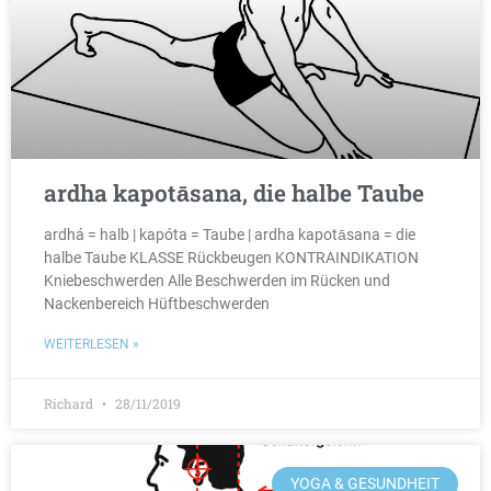
ardha kapotāsana, die halbe Taube
ardhá = halb | kapóta = Taube | ardha kapotāsana = die
halbe Taube KLASSE Rückbeugen KONTRAINDIKATION
Kniebeschwerden Alle Beschwerden im Rücken und
Nackenbereich Hüftbeschwerden
WEITERLESEN »
Richard
28/11/2019
YOGA & GESUNDHEIT