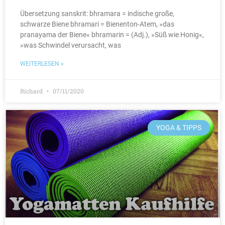
Übersetzung sanskrit: bhramara = indische große,
schwarze Biene bhramari = Bienenton-Atem, »das
pranayama der Biene« bhramarin = (Adj.), »Süß wie Honig«,
»was Schwindel verursacht, was
WEITERLESEN »
Richard
07/11/2020
YOGA & TIPPS