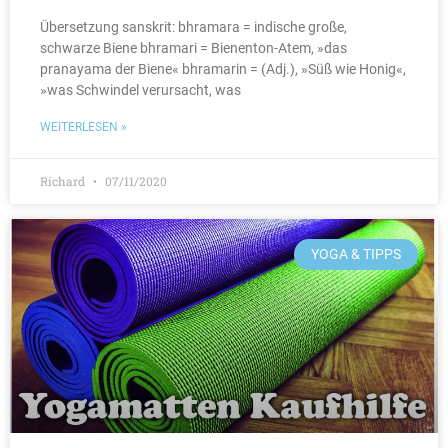
Übersetzung sanskrit: bhramara = indische große,
schwarze Biene bhramari = Bienenton-Atem, »das
pranayama der Biene« bhramarin = (Adj.), »Süß wie Honig«,
»was Schwindel verursacht, was
WEITERLESEN »
Richard
07/11/2020
YOGA & TIPPS