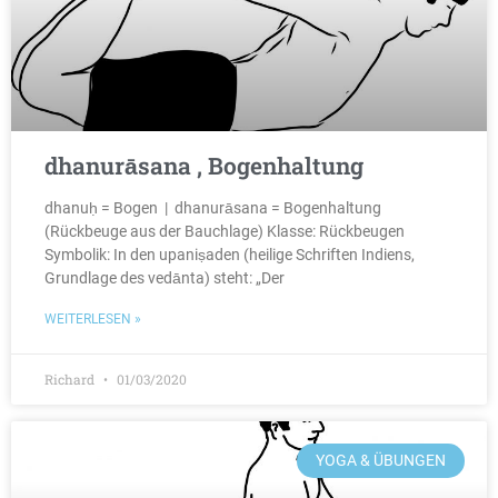
dhanurāsana , Bogenhaltung
dhanuḥ = Bogen | dhanurāsana = Bogenhaltung
(Rückbeuge aus der Bauchlage) Klasse: Rückbeugen
Symbolik: In den upaniṣaden (heilige Schriften Indiens,
Grundlage des vedānta) steht: „Der
WEITERLESEN »
Richard
01/03/2020
YOGA & ÜBUNGEN