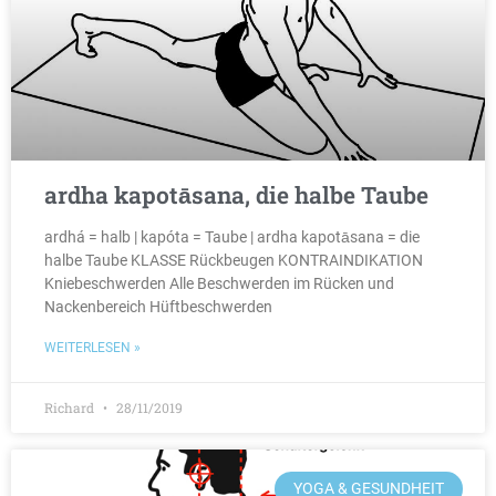
ardha kapotāsana, die halbe Taube
ardhá = halb | kapóta = Taube | ardha kapotāsana = die
halbe Taube KLASSE Rückbeugen KONTRAINDIKATION
Kniebeschwerden Alle Beschwerden im Rücken und
Nackenbereich Hüftbeschwerden
WEITERLESEN »
Richard
28/11/2019
YOGA & GESUNDHEIT