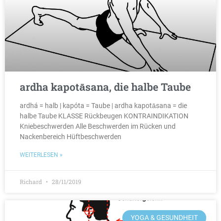
ardha kapotāsana, die halbe Taube
ardhá = halb | kapóta = Taube | ardha kapotāsana = die
halbe Taube KLASSE Rückbeugen KONTRAINDIKATION
Kniebeschwerden Alle Beschwerden im Rücken und
Nackenbereich Hüftbeschwerden
WEITERLESEN »
Richard
28/11/2019
YOGA & GESUNDHEIT