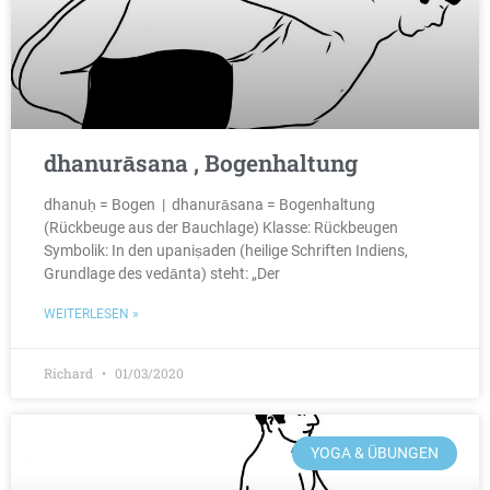
dhanurāsana , Bogenhaltung
dhanuḥ = Bogen | dhanurāsana = Bogenhaltung
(Rückbeuge aus der Bauchlage) Klasse: Rückbeugen
Symbolik: In den upaniṣaden (heilige Schriften Indiens,
Grundlage des vedānta) steht: „Der
WEITERLESEN »
Richard
01/03/2020
YOGA & ÜBUNGEN