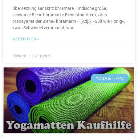
Übersetzung sanskrit: bhramara = indische große,
schwarze Biene bhramari = Bienenton-Atem, »das
pranayama der Biene« bhramarin = (Adj.), »Süß wie Honig«,
»was Schwindel verursacht, was
WEITERLESEN »
Richard
07/11/2020
YOGA & TIPPS