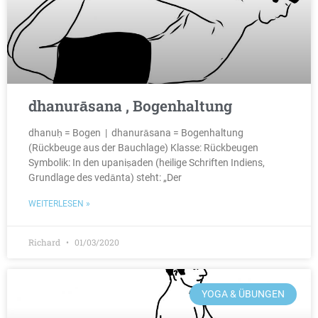
dhanurāsana , Bogenhaltung
dhanuḥ = Bogen | dhanurāsana = Bogenhaltung
(Rückbeuge aus der Bauchlage) Klasse: Rückbeugen
Symbolik: In den upaniṣaden (heilige Schriften Indiens,
Grundlage des vedānta) steht: „Der
WEITERLESEN »
Richard
01/03/2020
YOGA & ÜBUNGEN