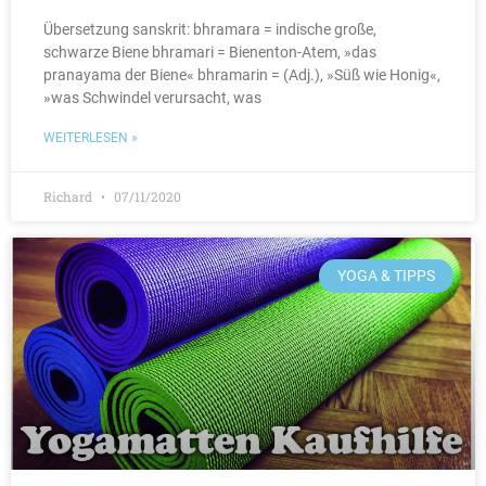
Übersetzung sanskrit: bhramara = indische große,
schwarze Biene bhramari = Bienenton-Atem, »das
pranayama der Biene« bhramarin = (Adj.), »Süß wie Honig«,
»was Schwindel verursacht, was
WEITERLESEN »
Richard
07/11/2020
YOGA & TIPPS