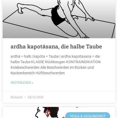
ardha kapotāsana, die halbe Taube
ardhá = halb | kapóta = Taube | ardha kapotāsana = die
halbe Taube KLASSE Rückbeugen KONTRAINDIKATION
Kniebeschwerden Alle Beschwerden im Rücken und
Nackenbereich Hüftbeschwerden
WEITERLESEN »
Richard
28/11/2019
YOGA & GESUNDHEIT