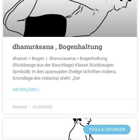
dhanurāsana , Bogenhaltung
dhanuḥ = Bogen | dhanurāsana = Bogenhaltung
(Rückbeuge aus der Bauchlage) Klasse: Rückbeugen
Symbolik: In den upaniṣaden (heilige Schriften Indiens,
Grundlage des vedānta) steht: „Der
WEITERLESEN »
Richard
01/03/2020
YOGA & ÜBUNGEN