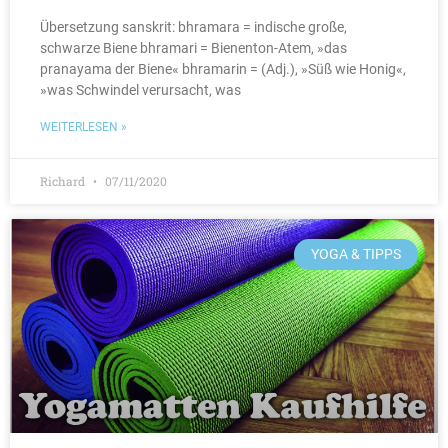
Übersetzung sanskrit: bhramara = indische große,
schwarze Biene bhramari = Bienenton-Atem, »das
pranayama der Biene« bhramarin = (Adj.), »Süß wie Honig«,
»was Schwindel verursacht, was
WEITERLESEN »
Richard
07/11/2020
YOGA & TIPPS