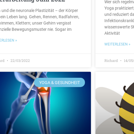
Wer sich regelm
Yoga praktizier
 und die neuronale Plastizität – der Körper
und reduziert da
t ein Leben lang. Gehen, Rennen, Radfahren,
Infektionskrankh
immen, Klettern; unser Gehirn vergisst
wissenswerte St
nzielle Bewegungsmuster nie. Sogar im
Aktivität
ERLESEN »
WEITERLESEN »
ard
22/03/2022
Richard
14/05
YOGA & GESUNDHEIT