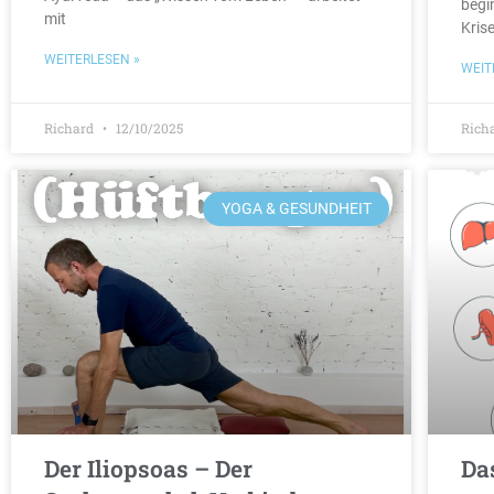
begi
mit
Kris
WEITERLESEN »
WEIT
Richard
12/10/2025
Rich
YOGA & GESUNDHEIT
Der Iliopsoas – Der
Da