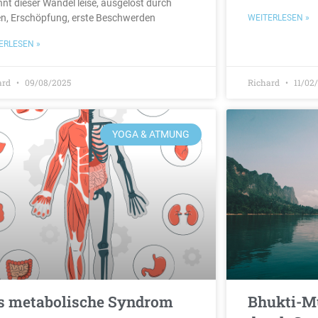
nnt dieser Wandel leise, ausgelöst durch
en, Erschöpfung, erste Beschwerden
WEITERLESEN »
ERLESEN »
ard
09/08/2025
Richard
11/02
YOGA & ATMUNG
s metabolische Syndrom
Bhukti-Mu