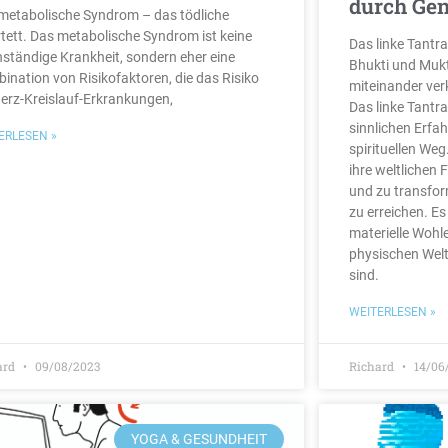
durch Ge
metabolische Syndrom – das tödliche
tett. Das metabolische Syndrom ist keine
Das linke Tantr
nständige Krankheit, sondern eher eine
Bhukti und Mukt
ination von Risikofaktoren, die das Risiko
miteinander ver
Herz-Kreislauf-Erkrankungen,
Das linke Tantra
sinnlichen Erfa
ERLESEN »
spirituellen Weg
ihre weltlichen
und zu transfor
zu erreichen. Es
materielle Wohl
physischen Welt
sind.
WEITERLESEN »
ard
09/08/2023
Richard
14/06
YOGA & GESUNDHEIT