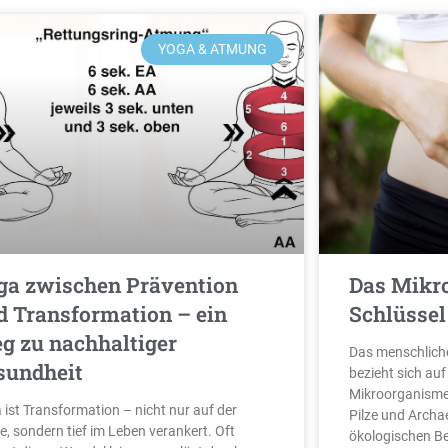
YOGA & ATMUNG
ga zwischen Prävention
Das Mikr
d Transformation – ein
Schlüssel
g zu nachhaltiger
Das menschlich
sundheit
bezieht sich auf
Mikroorganismen,
 ist Transformation – nicht nur auf der
Pilze und Archa
e, sondern tief im Leben verankert. Oft
ökologischen Be