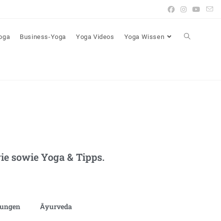
Yoga
Business-Yoga
Yoga Videos
Yoga Wissen
e sowie Yoga & Tipps.
bungen
Āyurveda