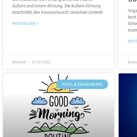
äußere und innere Atmung. Die äußere Atmung
Yoga
beschreibt den Gasaustausch zwischen Umwelt
lern
Schw
WEITERLESEN »
esse
WEIT
Richard
11/10/2022
Rich
YOGA & ERNÄHRUNG