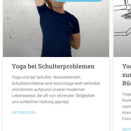
Yoga bei Schulterproblemen
Yo
zu
Yoga und der Schulter- Nackenbereich.
Rü
Schulterprobleme sind heutzutage weit verbreitet
und können aufgrund unserer modernen
Yoga
Lebensweise, die oft von sitzenden Tätigkeiten
Rück
und schlechter Haltung geprägt
nach
Kran
WEITERLESEN »
Fors
WEIT