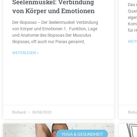
Seelenmuskel: Verbindung
Das 
von Körper und Emotionen
Quar
eige
Der Iliopsoas – Der Seelenmuskel: Verbindung
Komb
von Körper und Emotionen 1. Funktion, Lage
für 
und Anatomie des Iliopsoas Der Musculus
Iliopsoas, oft auch nur Psoas genannt,
WEIT
WEITERLESEN »
Richard
19/08/2023
Rich
YOGA & GESUNDHEIT