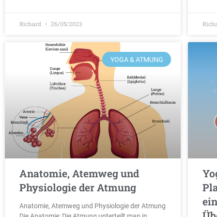
Richard
26/05/2023
Rich
YOGA & ATMUNG
Anatomie, Atemweg und
Yo
Physiologie der Atmung
Pla
ei
Anatomie, Atemweg und Physiologie der Atmung
Üb
Die Anatomie: Die Atmung unterteilt man in