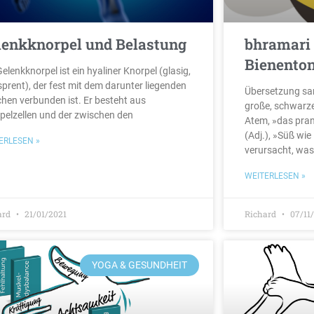
lenkknorpel und Belastung
bhramari
Bienento
elenkknorpel ist ein hyaliner Knorpel (glasig,
sprent), der fest mit dem darunter liegenden
Übersetzung san
hen verbunden ist. Er besteht aus
große, schwarze
pelzellen und der zwischen den
Atem, »das pra
(Adj.), »Süß wi
ERLESEN »
verursacht, was
WEITERLESEN »
ard
21/01/2021
Richard
07/11
YOGA & GESUNDHEIT