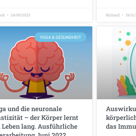
ard
24/05/2023
Richard
19/11
YOGA & GESUNDHEIT
ga und die neuronale
Auswirku
stizität – der Körper lernt
körperlic
n Leben lang. Ausführliche
das Immu
erarbeitung Juni 2022