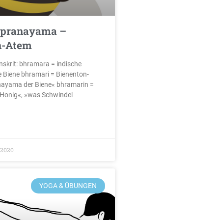
 pranayama –
n-Atem
skrit: bhramara = indische
 Biene bhramari = Bienenton-
nayama der Biene« bhramarin =
e Honig«, »was Schwindel
/2020
YOGA & ÜBUNGEN