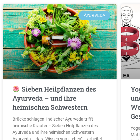
ĀYURVEDA
Sieben Heilpflanzen des
Yo
Ayurveda – und ihre
un
heimischen Schwestern
We
Ge
Brücke schlagen: Indischer Ayurveda trifft
heimische Kräuter – Sieben Heilpflanzen des
Yoga
Ayurveda und ihre heimischen Schwestern
Matt
Ayurveda – das „Wissen vom Leben“ – arbeitet