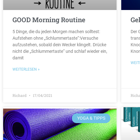
GOOD Morning Routine
Ge
5 Dinge, die du jeden Morgen machen solltest:
Der G
Aufstehen ohne „Schlummertaste“:Versuche
tran
aufzustehen, sobald dein Wecker klingelt. Drücke
Knoc
nicht die „Schlummertaste“ und schlaf wieder ein,
Knor
damit
WEIT
WEITERLESEN »
Richard
17/04/2021
Rich
YOGA & TIPPS