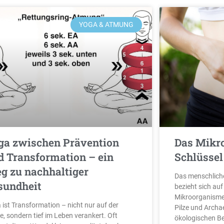
YOGA & ATMUNG
ga zwischen Prävention
Das Mikr
d Transformation – ein
Schlüssel
g zu nachhaltiger
Das menschlich
sundheit
bezieht sich auf
Mikroorganismen,
 ist Transformation – nicht nur auf der
Pilze und Archa
e, sondern tief im Leben verankert. Oft
ökologischen Be