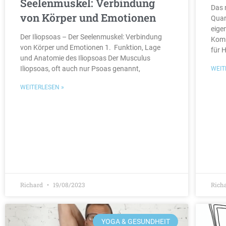
Seelenmuskel: Verbindung
Das 
von Körper und Emotionen
Quar
eige
Der Iliopsoas – Der Seelenmuskel: Verbindung
Komb
von Körper und Emotionen 1. Funktion, Lage
für 
und Anatomie des Iliopsoas Der Musculus
Iliopsoas, oft auch nur Psoas genannt,
WEIT
WEITERLESEN »
Richard
19/08/2023
Rich
YOGA & GESUNDHEIT