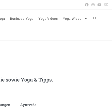
Yoga
Business-Yoga
Yoga Videos
Yoga Wissen
e sowie Yoga & Tipps.
bungen
Āyurveda