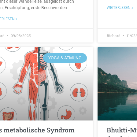
nnt dieser Wandel leise, ausgelöst durch
en, Erschöpfung, erste Beschwerden
WEITERLESEN »
ERLESEN »
ard
09/08/2025
Richard
11/02
YOGA & ATMUNG
s metabolische Syndrom
Bhukti-Mu