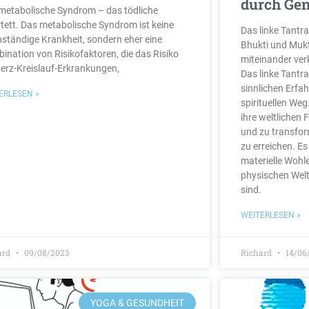
durch Ge
metabolische Syndrom – das tödliche
tett. Das metabolische Syndrom ist keine
Das linke Tantr
nständige Krankheit, sondern eher eine
Bhukti und Mukt
ination von Risikofaktoren, die das Risiko
miteinander ver
Herz-Kreislauf-Erkrankungen,
Das linke Tantra
sinnlichen Erfa
ERLESEN »
spirituellen Weg
ihre weltlichen
und zu transfor
zu erreichen. Es
materielle Wohl
physischen Welt
sind.
WEITERLESEN »
ard
09/08/2023
Richard
14/06
YOGA & GESUNDHEIT