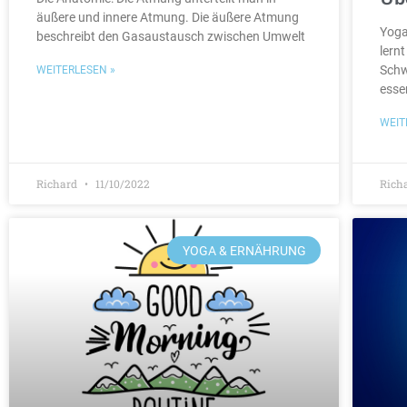
äußere und innere Atmung. Die äußere Atmung
Yoga
beschreibt den Gasaustausch zwischen Umwelt
lern
Schw
WEITERLESEN »
esse
WEIT
Richard
11/10/2022
Rich
YOGA & ERNÄHRUNG