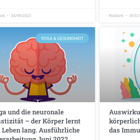
ard
24/05/2023
Richard
19/11
YOGA & GESUNDHEIT
ga und die neuronale
Auswirku
stizität – der Körper lernt
körperlic
n Leben lang. Ausführliche
das Immu
erarbeitung Juni 2022