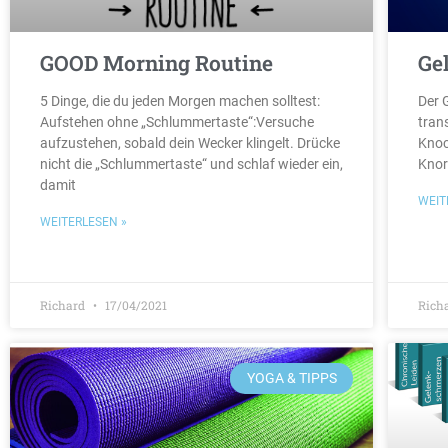
GOOD Morning Routine
Ge
5 Dinge, die du jeden Morgen machen solltest:
Der G
Aufstehen ohne „Schlummertaste“:Versuche
tran
aufzustehen, sobald dein Wecker klingelt. Drücke
Knoc
nicht die „Schlummertaste“ und schlaf wieder ein,
Knor
damit
WEIT
WEITERLESEN »
Richard
17/04/2021
Rich
YOGA & TIPPS