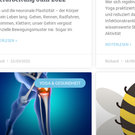
Wer sich regelm
Yoga praktizier
 und die neuronale Plastizität – der Körper
und reduziert da
t ein Leben lang. Gehen, Rennen, Radfahren,
Infektionskrankh
immen, Klettern; unser Gehirn vergisst
wissenswerte St
nzielle Bewegungsmuster nie. Sogar im
Aktivität
ERLESEN »
WEITERLESEN »
ard
22/03/2022
Richard
14/05
YOGA & GESUNDHEIT