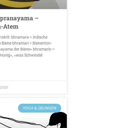
 pranayama –
n-Atem
skrit: bhramara = indische
 Biene bhramari = Bienenton-
nayama der Biene« bhramarin =
e Honig«, »was Schwindel
/2020
YOGA & ÜBUNGEN