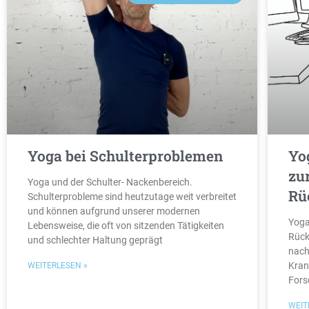
Yoga bei Schulterproblemen
Yo
zu
Yoga und der Schulter- Nackenbereich.
Rü
Schulterprobleme sind heutzutage weit verbreitet
und können aufgrund unserer modernen
Yoga
Lebensweise, die oft von sitzenden Tätigkeiten
Rück
und schlechter Haltung geprägt
nach
Kran
WEITERLESEN »
Fors
WEIT