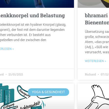
lenkknorpel und Belastung
bhramari
Bienento
elenkknorpel ist ein hyaliner Knorpel (glasig,
sprent), der fest mit dem darunter liegenden
Übersetzung san
hen verbunden ist. Er besteht aus
große, schwarze
pelzellen und der zwischen den
Atem, »das pra
(Adj.), »Süß wi
ERLESEN »
verursacht, was
WEITERLESEN »
ard
21/01/2021
Richard
07/11
YOGA & GESUNDHEIT