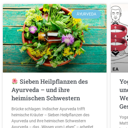
ĀYURVEDA
Sieben Heilpflanzen des
Yo
Ayurveda – und ihre
un
heimischen Schwestern
We
Ge
Brücke schlagen: Indischer Ayurveda trifft
heimische Kräuter – Sieben Heilpflanzen des
Yoga
Ayurveda und ihre heimischen Schwestern
Matt
Ayurveda – das „Wissen vom Leben“ – arbeitet