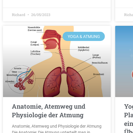
Richard
26/05/2023
Rich
YOGA & ATMUNG
Anatomie, Atemweg und
Yo
Physiologie der Atmung
Pla
ei
Anatomie, Atemweg und Physiologie der Atmung
Üb
Die Anatomie: Die Atmung unterteilt man in