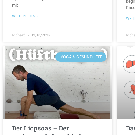
begi
mit
Kris
WEITERLESEN »
WEIT
Richard
12/10/2025
Rich
YOGA & GESUNDHEIT
Der Iliopsoas – Der
Da