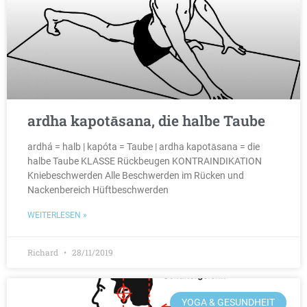
ardha kapotāsana, die halbe Taube
ardhá = halb | kapóta = Taube | ardha kapotāsana = die
halbe Taube KLASSE Rückbeugen KONTRAINDIKATION
Kniebeschwerden Alle Beschwerden im Rücken und
Nackenbereich Hüftbeschwerden
WEITERLESEN »
Richard
28/11/2019
YOGA & GESUNDHEIT