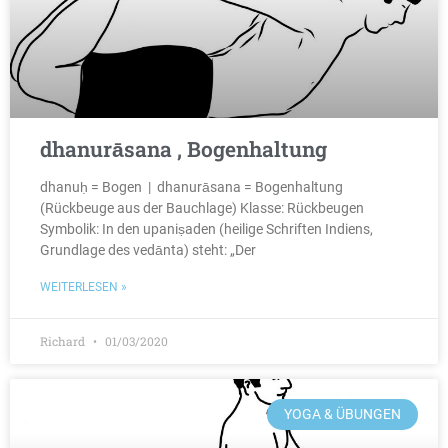
dhanurāsana , Bogenhaltung
dhanuḥ = Bogen | dhanurāsana = Bogenhaltung
(Rückbeuge aus der Bauchlage) Klasse: Rückbeugen
Symbolik: In den upaniṣaden (heilige Schriften Indiens,
Grundlage des vedānta) steht: „Der
WEITERLESEN »
Richard
01/03/2020
YOGA & ÜBUNGEN