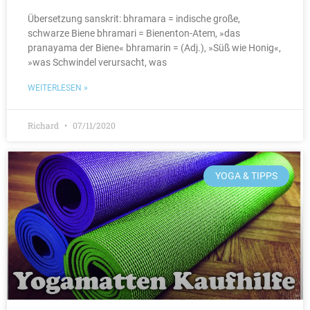
Übersetzung sanskrit: bhramara = indische große,
schwarze Biene bhramari = Bienenton-Atem, »das
pranayama der Biene« bhramarin = (Adj.), »Süß wie Honig«,
»was Schwindel verursacht, was
WEITERLESEN »
Richard
07/11/2020
YOGA & TIPPS