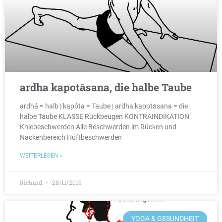
ardha kapotāsana, die halbe Taube
ardhá = halb | kapóta = Taube | ardha kapotāsana = die
halbe Taube KLASSE Rückbeugen KONTRAINDIKATION
Kniebeschwerden Alle Beschwerden im Rücken und
Nackenbereich Hüftbeschwerden
WEITERLESEN »
Richard
28/11/2019
YOGA & GESUNDHEIT