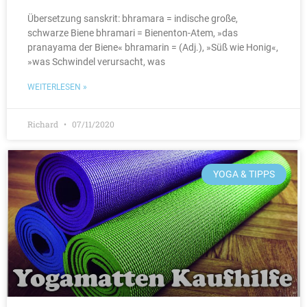
Übersetzung sanskrit: bhramara = indische große,
schwarze Biene bhramari = Bienenton-Atem, »das
pranayama der Biene« bhramarin = (Adj.), »Süß wie Honig«,
»was Schwindel verursacht, was
WEITERLESEN »
Richard
07/11/2020
YOGA & TIPPS