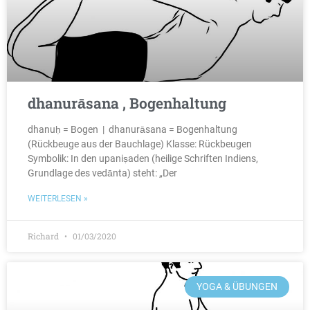
dhanurāsana , Bogenhaltung
dhanuḥ = Bogen | dhanurāsana = Bogenhaltung
(Rückbeuge aus der Bauchlage) Klasse: Rückbeugen
Symbolik: In den upaniṣaden (heilige Schriften Indiens,
Grundlage des vedānta) steht: „Der
WEITERLESEN »
Richard
01/03/2020
YOGA & ÜBUNGEN